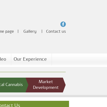
me page
|
Gallery
|
Contact us
deo
Our Experience
Market
al Cannabis
Development
ontact Us