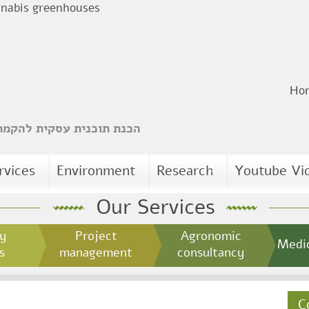
abis greenhouses
Ho
הכנת תוכנית עסקית להקמת 
rvices
Environment
Research
Youtube Vi
y
Project
Agronomic
Medic
s
management
consultancy
C